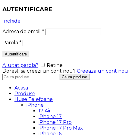
AUTENTIFICARE
Inchide
Adresa de email
*
Parola
*
Autentificare
Ai uitat parola?
Retine
Doresti sa creezi un cont nou?
Creeaza un cont nou
Search
Cauta produse
for:
Acasa
Produse
Huse Telefoane
iPhone
17 Air
iPhone 17
iPhone 17 Pro
iPhone 17 Pro Max
iPhone 16