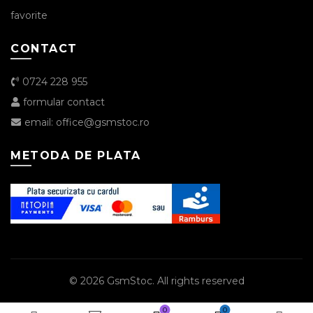
favorite
CONTACT
0724 228 955
formular contact
email: office@gsmstoc.ro
METODA DE PLATA
© 2026
GsmStoc
. All rights reserved
0
0