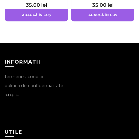
35.00
lei
35.00
lei
ADAUGĂ ÎN COȘ
ADAUGĂ ÎN COȘ
INFORMATII
termeni si conditii
politica de confidentialitate
a.n.p.c.
UTILE