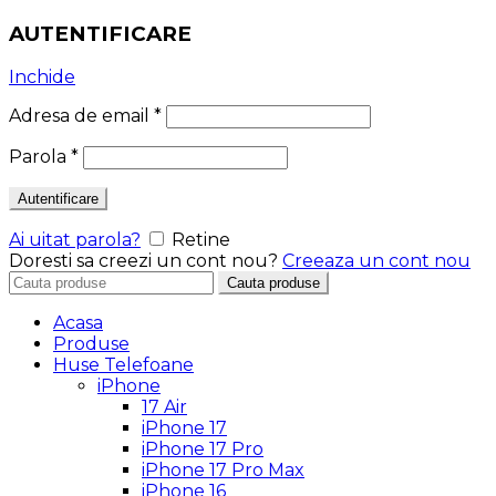
AUTENTIFICARE
Inchide
Adresa de email
*
Parola
*
Autentificare
Ai uitat parola?
Retine
Doresti sa creezi un cont nou?
Creeaza un cont nou
Search
Cauta produse
for:
Acasa
Produse
Huse Telefoane
iPhone
17 Air
iPhone 17
iPhone 17 Pro
iPhone 17 Pro Max
iPhone 16