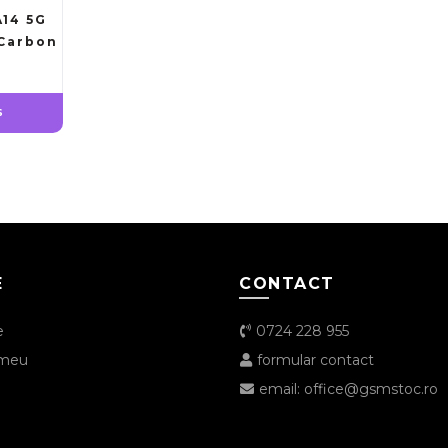
14 5G
 Carbon
Ș
E
CONTACT
e
0724 228 955
 meu
formular contact
email: office@gsmstoc.ro