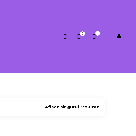
0
0
0.00
lei
Afișez singurul rezultat