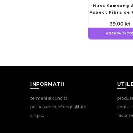
Husa Samsung A
Aspect Fibra de
Ultra Slim
39.00
lei
ADAUGĂ ÎN CO
INFORMATII
UTIL
termeni si conditii
produs
politica de confidentialitate
contul
a.n.p.c.
favorite