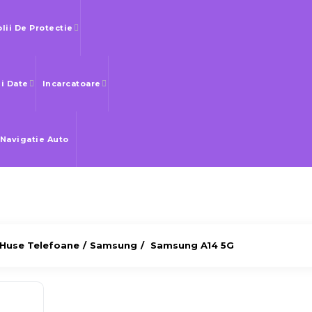
olii De Protectie
Si Date
Incarcatoare
 Navigatie Auto
Huse Telefoane
Samsung
Samsung A14 5G