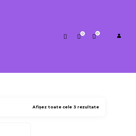
0
0
0.00
lei
Afișez toate cele 3 rezultate