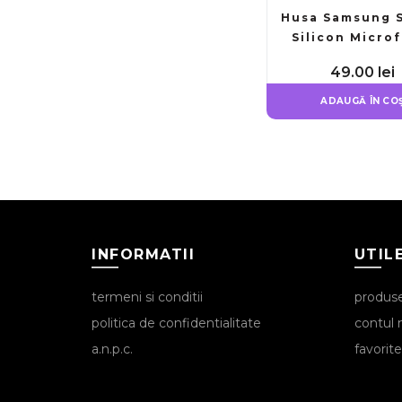
Husa Samsung S
Silicon Microf
Alcantara la In
49.00
lei
Rosu
ADAUGĂ ÎN CO
INFORMATII
UTIL
termeni si conditii
produs
politica de confidentialitate
contul
a.n.p.c.
favorite