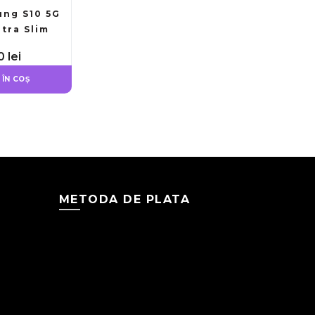
ung S10 5G
ltra Slim
ce Rosu
00
lei
ÎN COȘ
METODA DE PLATA