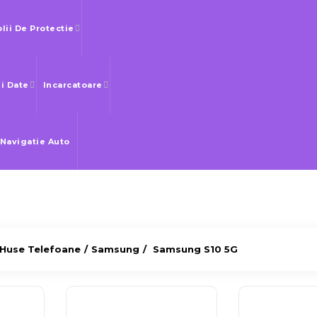
olii De Protectie
Si Date
Incarcatoare
 Navigatie Auto
Huse Telefoane
Samsung
Samsung S10 5G