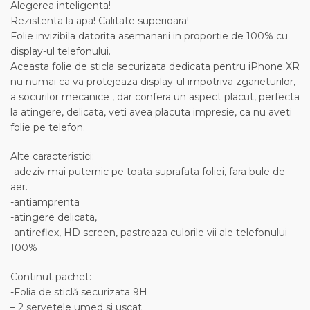
Alegerea inteligenta!
Rezistenta la apa! Calitate superioara!
Folie invizibila datorita asemanarii in proportie de 100% cu
display-ul telefonului.
Aceasta folie de sticla securizata dedicata pentru iPhone XR
nu numai ca va protejeaza display-ul impotriva zgarieturilor,
a socurilor mecanice , dar confera un aspect placut, perfecta
la atingere, delicata, veti avea placuta impresie, ca nu aveti
folie pe telefon.
Alte caracteristici:
-adeziv mai puternic pe toata suprafata foliei, fara bule de
aer.
-antiamprenta
-atingere delicata,
-antireflex, HD screen, pastreaza culorile vii ale telefonului
100%
Continut pachet:
-Folia de sticlă securizata 9H
– 2 servetele umed si uscat