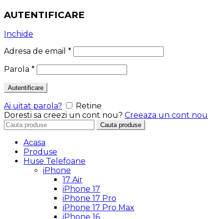
AUTENTIFICARE
Inchide
Adresa de email
*
Parola
*
Autentificare
Ai uitat parola?
Retine
Doresti sa creezi un cont nou?
Creeaza un cont nou
Search
Cauta produse
for:
Acasa
Produse
Huse Telefoane
iPhone
17 Air
iPhone 17
iPhone 17 Pro
iPhone 17 Pro Max
iPhone 16