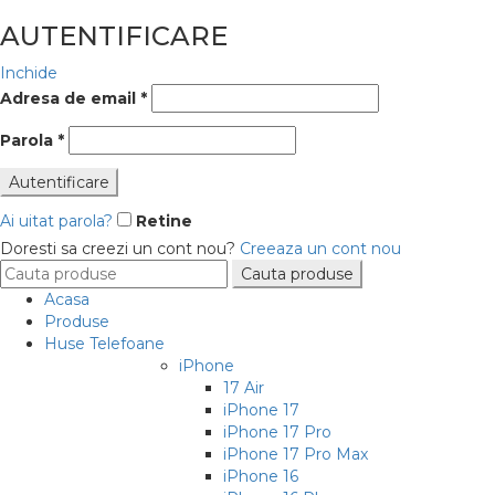
AUTENTIFICARE
Inchide
Adresa de email
*
Parola
*
Autentificare
Ai uitat parola?
Retine
Doresti sa creezi un cont nou?
Creeaza un cont nou
Search
Cauta produse
for:
Acasa
Produse
Huse Telefoane
iPhone
17 Air
iPhone 17
iPhone 17 Pro
iPhone 17 Pro Max
iPhone 16