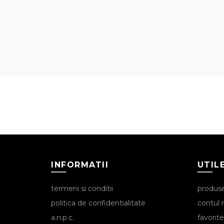
INFORMATII
UTIL
termeni si conditii
produs
politica de confidentialitate
contul
a.n.p.c.
favorite