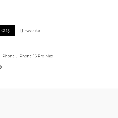
6 Pro Max Sticla Securizata Privacy
 COȘ
Favorite
iPhone
,
iPhone 16 Pro Max