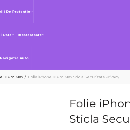
olii De Protectie
Si Date
Incarcatoare
 Navigatie Auto
e 16 Pro Max
Folie iPhone 16 Pro Max Sticla Securizata Privacy
Folie iPho
Sticla Secu