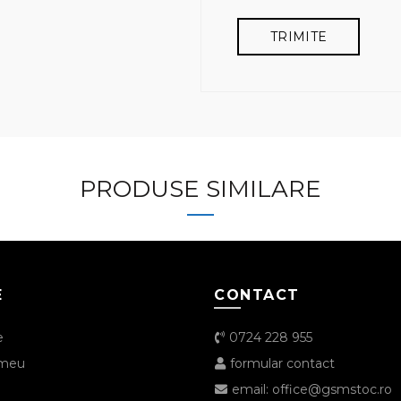
PRODUSE SIMILARE
E
CONTACT
e
0724 228 955
 meu
formular contact
email: office@gsmstoc.ro