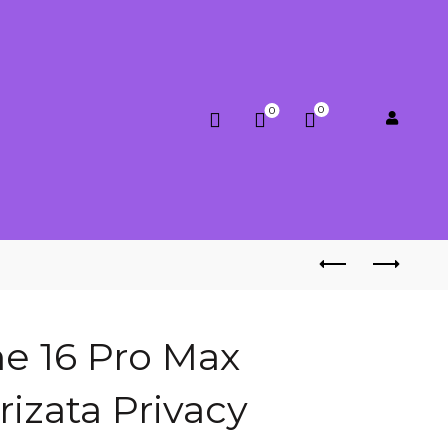
0
0
0.00
lei
ne 16 Pro Max
rizata Privacy