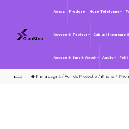
Acasa
Produse
Huse Telefoane
F
Accesorii Tablete
Cabluri Incarcare 
Accesorii Smart Watch
Audio
Folii
Prima pagină
Folii de Protectie
iPhone
iPhon