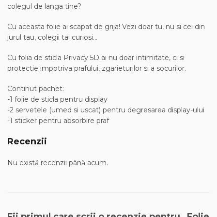
colegul de langa tine?
Cu aceasta folie ai scapat de grija! Vezi doar tu, nu si cei din
jurul tau, colegii tai curiosi…
Cu folia de sticla Privacy 5D ai nu doar intimitate, ci si
protectie impotriva prafului, zgarieturilor si a socurilor.
Continut pachet:
-1 folie de sticla pentru display
-2 servetele (umed si uscat) pentru degresarea display-ului
-1 sticker pentru absorbire praf
Recenzii
Nu există recenzii până acum.
Fii primul care scrii o recenzie pentru „Folie