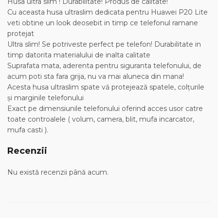
Husa ultra slim ! Durabilitate! Produs de calitate!
Cu aceasta husa ultraslim dedicata pentru Huawei P20 Lite
veti obtine un look deosebit in timp ce telefonul ramane
protejat
Ultra slim! Se potriveste perfect pe telefon! Durabilitate in
timp datorita materialului de inalta calitate
Suprafata mata, aderenta pentru siguranta telefonului, de
acum poti sta fara grija, nu va mai aluneca din mana!
Acesta husa ultraslim spate vă protejează spatele, colţurile
şi marginile telefonului
Exact pe dimensiunile telefonului oferind acces usor catre
toate controalele ( volum, camera, blit, mufa incarcator,
mufa casti ).
Recenzii
Nu există recenzii până acum.