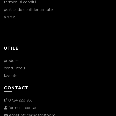
termeni si conditii
politica de confidentialitate
a.n.p.c.
UTILE
produse
contul meu
favorite
CONTACT
0724 228 955
formular contact
email: office@gsmstoc.ro