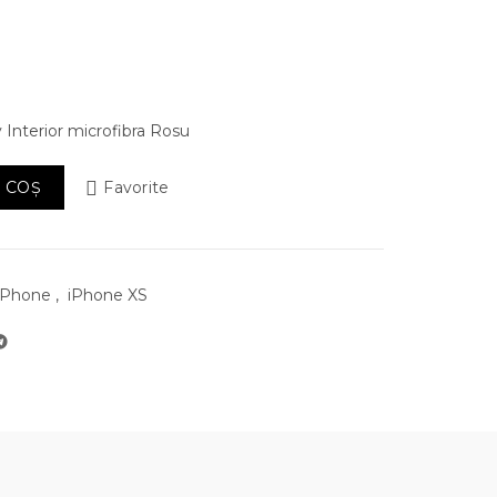
 Interior microfibra Rosu
 Silicon Luxury Interior microfibra Rosu
 COȘ
Favorite
iPhone
,
iPhone XS