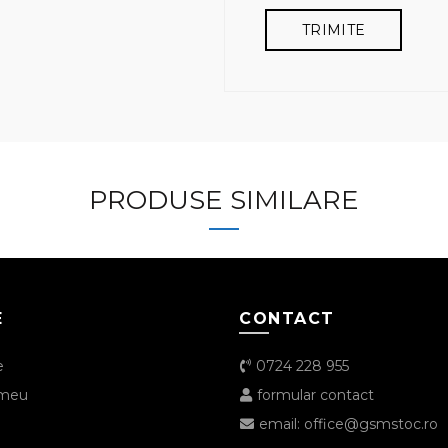
PRODUSE SIMILARE
E
CONTACT
e
0724 228 955
 meu
formular contact
email: office@gsmstoc.ro