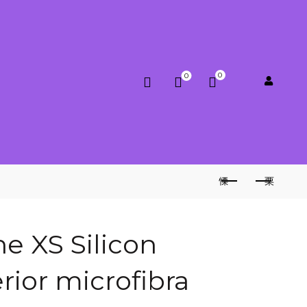
0
0
0.00
lei
e XS Silicon
rior microfibra