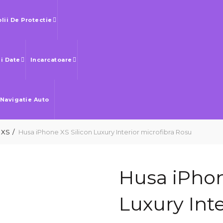
olii De Protectie
Si Date
Incarcatoare
 Navigatie Auto
 XS
Husa iPhone XS Silicon Luxury Interior microfibra Rosu
Husa iPhon
Luxury Inte