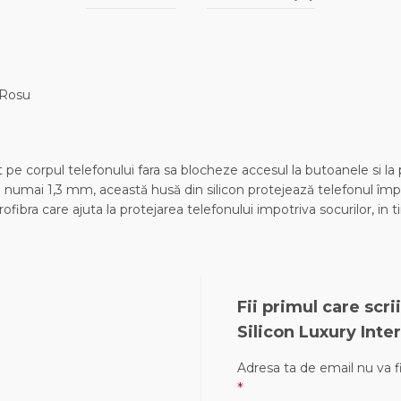
 Rosu
 corpul telefonului fara sa blocheze accesul la butoanele si la po
 numai 1,3 mm, această husă din silicon protejează telefonul împot
fibra care ajuta la protejarea telefonului impotriva socurilor, in 
Fii primul care scr
Silicon Luxury Inte
Adresa ta de email nu va fi
*