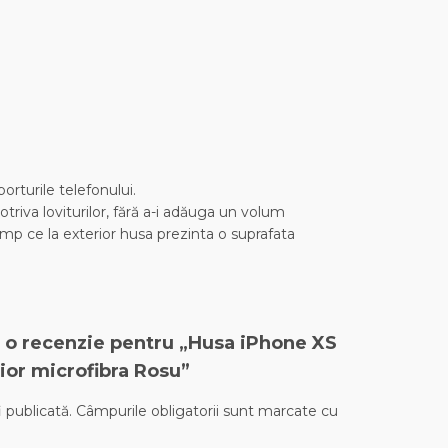
rturile telefonului.
riva loviturilor, fără a-i adăuga un volum
timp ce la exterior husa prezinta o suprafata
ii o recenzie pentru „Husa iPhone XS
rior microfibra Rosu”
 publicată.
Câmpurile obligatorii sunt marcate cu