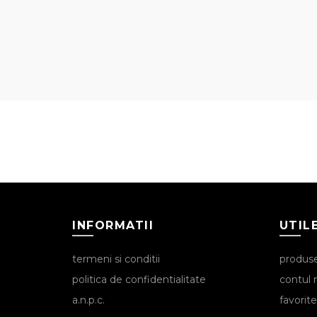
INFORMATII
UTIL
termeni si conditii
produs
politica de confidentialitate
contul
a.n.p.c.
favorite