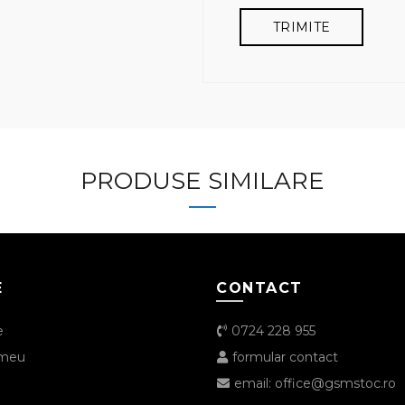
PRODUSE SIMILARE
E
CONTACT
e
0724 228 955
 meu
formular contact
email: office@gsmstoc.ro