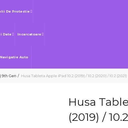
olii De Protectie
Si Date
Incarcatoare
 Navigatie Auto
1) 9th Gen
Husa Tableta Apple iPad 10.2 (2019) / 10.2 (2020) / 10.2 (2021
Husa Table
(2019) / 10.