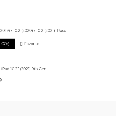
u
2019) / 10.2 (2020) / 10.2 (2021) Rosu
pple iPad 10.2 (2019) / 10.2 (2020) / 10.2 (2021) Rosu
 COȘ
Favorite
iPad 10.2” (2021) 9th Gen