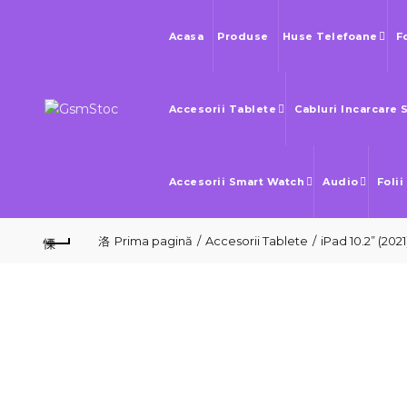
Acasa
Produse
Huse Telefoane
F
Accesorii Tablete
Cabluri Incarcare 
Accesorii Smart Watch
Audio
Folii
Prima pagină
Accesorii Tablete
iPad 10.2” (202