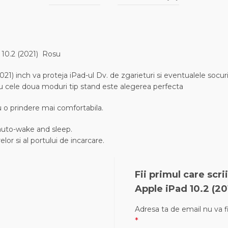
/ 10.2 (2021) Rosu
2021) inch va proteja iPad-ul Dv. de zgarieturi si eventualele socu
 cu cele doua moduri tip stand este alegerea perfecta
u o prindere mai comfortabila.
 auto-wake and sleep.
or si al portului de incarcare.
Fii primul care scr
Apple iPad 10.2 (201
Adresa ta de email nu va fi
*