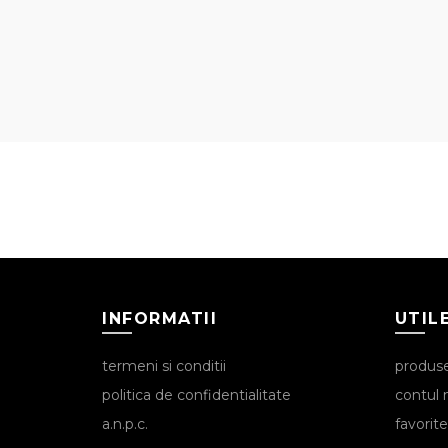
INFORMATII
UTIL
termeni si conditii
produs
politica de confidentialitate
contul
a.n.p.c.
favorite