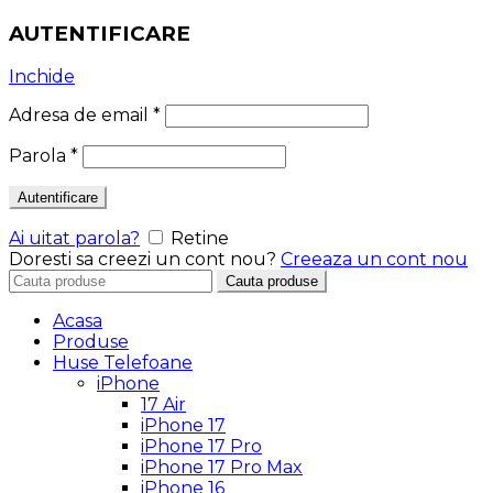
AUTENTIFICARE
Inchide
Adresa de email
*
Parola
*
Autentificare
Ai uitat parola?
Retine
Doresti sa creezi un cont nou?
Creeaza un cont nou
Search
Cauta produse
for:
Acasa
Produse
Huse Telefoane
iPhone
17 Air
iPhone 17
iPhone 17 Pro
iPhone 17 Pro Max
iPhone 16