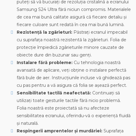
puteți să vă bucurați de rezoluția cristalină a ecranului
Samsung S24 Ultra fără niciun compromis. Materialele
de cea mai bună calitate asigură că fiecare detaliu și
fiecare culoare sunt redată în cea mai bună lumină.
Rezistență la zgârieturi:
Păstrați ecranul impecabil
cu suprafața noastră rezistentă la zgârieturi. Folia de
protecție împiedică zgârieturile minore cauzate de
obiecte dure din buzunar sau genți.
Instalare fără probleme:
Cu tehnologia noastră
avansată de aplicare, veți obține o instalare perfectă
fără bule de aer. Instrucțiunile incluse vă ghidează pas
cu pas pentru a vă asigura că folia se așează perfect.
Sensibilitate tactilă neafectată:
Continuați să
utilizați toate gesturile tactile fără nicio problemă.
Folia noastră este proiectată să nu afecteze
sensibilitatea ecranului, oferindu-vă o experiență fluidă
și naturală.
Respingerii amprentelor și murdăriei:
Suprafața