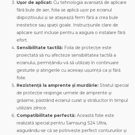
Ușor de aplicat:
Cu tehnologia avansată de aplicare
fără bule de aer, folia se aplică ușor pe ecranul
dispozitivului și se atașează ferm fără a crea bule
inestetice sau spații goale. Instrucțiunile clare de
aplicare sunt incluse pentru a asigura o instalare fără
efort.
Sensibilitate tactilă:
Folia de protecție este
proiectată să nu afecteze sensibilitatea tactilă a
ecranului, permițându-vă să utilizați în continuare
gesturile și atingerile cu aceeași ușurință ca și fără
folie.
Rezistență la amprente și murdărie:
Stratul special
de protecție respinge urmele de amprente și
grăsime, păstrând ecranul curat și strălucitor în timpul
utilizării zilnice.
Compatibilitate perfectă:
Această folie este
realizată special pentru Samsung S24 Ultra,
asigurându-se că se potrivește perfect contururilor și