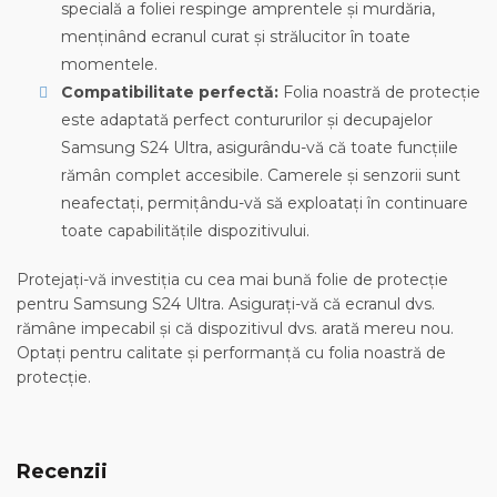
specială a foliei respinge amprentele și murdăria,
menținând ecranul curat și strălucitor în toate
momentele.
Compatibilitate perfectă:
Folia noastră de protecție
este adaptată perfect contururilor și decupajelor
Samsung S24 Ultra, asigurându-vă că toate funcțiile
rămân complet accesibile. Camerele și senzorii sunt
neafectați, permițându-vă să exploatați în continuare
toate capabilitățile dispozitivului.
Protejați-vă investiția cu cea mai bună folie de protecție
pentru Samsung S24 Ultra. Asigurați-vă că ecranul dvs.
rămâne impecabil și că dispozitivul dvs. arată mereu nou.
Optați pentru calitate și performanță cu folia noastră de
protecție.
Recenzii