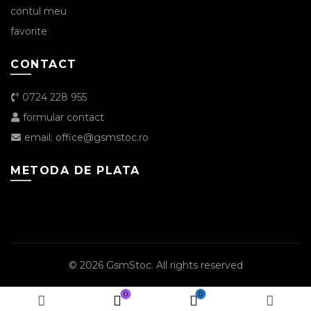
contul meu
favorite
CONTACT
0724 228 955
formular contact
email: office@gsmstoc.ro
METODA DE PLATA
© 2026
GsmStoc
. All rights reserved
0
0