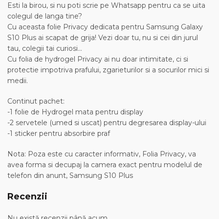
Esti la birou, si nu poti scrie pe Whatsapp pentru ca se uita
colegul de langa tine?
Cu aceasta folie Privacy dedicata pentru Samsung Galaxy
S10 Plus ai scapat de grija! Vezi doar tu, nu si cei din jurul
tau, colegii tai curiosi…
Cu folia de hydrogel Privacy ai nu doar intimitate, ci si
protectie impotriva prafului, zgarieturilor si a socurilor mici si
medii.
Continut pachet:
-1 folie de Hydrogel mata pentru display
-2 servetele (umed si uscat) pentru degresarea display-ului
-1 sticker pentru absorbire praf
Nota: Poza este cu caracter informativ, Folia Privacy, va
avea forma si decupaj la camera exact pentru modelul de
telefon din anunt, Samsung S10 Plus
Recenzii
Nu există recenzii până acum.